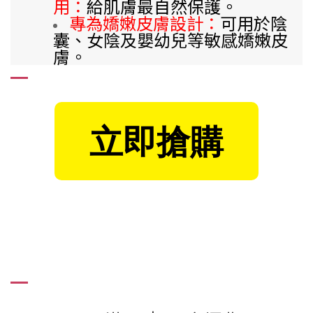
用
：
給肌膚最自然保護。
專為嬌嫩皮膚
設計：
可用於
陰
囊、女陰及嬰幼兒
等敏感嬌嫩皮
膚。
立即搶購