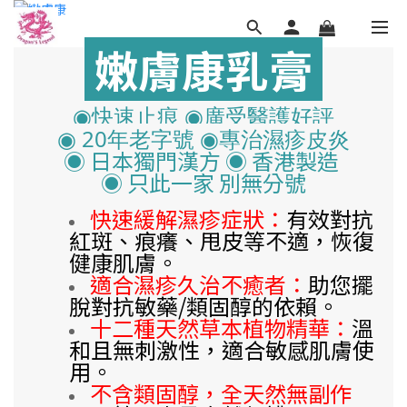
嫩膚康乳膏
◉快速止痕 ◉廣受醫護好評
◉ 20年老字號 ◉專治濕疹皮炎
◉
日本獨門漢方 ◉ 香港製造
◉ 只此一家 別無分號
快速
緩解濕疹症狀
：
有效對抗
紅斑、痕癢、甩皮
等不適，恢復
健康肌膚。
適合
濕疹
久治不癒者
：
助您
擺
脫對抗敏藥/類固醇
的依賴。
十二種
天然草本植物精華
：
溫
和且無刺激性，適合敏感肌膚使
用。
不含類固醇，全天然無副作