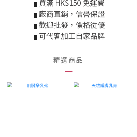
買滿 HK$150 免運費
✅
廠商直銷，信譽保證
✅
歡迎批發，價格從優
✅
可代客加工自家品牌
✅
精選商品