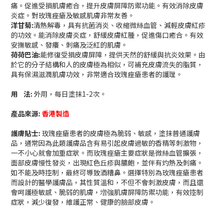
痛。促進受損肌膚癒合，提升皮膚屏障防禦功能。有效消除皮膚
炎症。對玫瑰痤瘡及敏感肌膚非常友善。
洋甘菊:
清熱解毒，具有抗菌消炎、收縮微絲血管、減輕皮膚紅疹
的功效。能消除皮膚炎症，舒緩皮膚紅腫，促進傷口癒合。有效
安撫敏感、發癢、刺痛及泛紅的肌膚。
荷荷巴油:
能修復受損皮膚屏障，提供天然的舒緩與抗炎效果。由
於它的分子結構和人的皮膚極為相似，可補充皮膚流失的脂質，
具有保濕滋潤肌膚功效，非常適合玫瑰痤瘡患者的護理。
用 法:
外用，每日塗抹1-2次。
產品來源:
香港製造
護膚貼士:
玫瑰痤瘡患者的皮膚極為脆弱、敏感，塗抹普通護膚
品，通常因為此類護膚品含有易引起皮膚過敏的香精等刺激物，
一不小心就會加重症狀。而玫瑰痤瘡主要症狀是微絲血管擴張，
面部皮膚慢性發炎，出現紅色丘疹與膿皰，並伴有灼熱及刺痛。
如不能及時控制，最終可導致酒糟鼻。選擇特別為玫瑰痤瘡患者
而設計的醫學護膚品，其性質溫和，不但不會刺激皮膚，而且還
會呵護極敏感、脆弱的肌膚，増強肌膚屏障防禦功能，有效控制
症狀，減少復發，維護正常、健康的臉部皮膚。