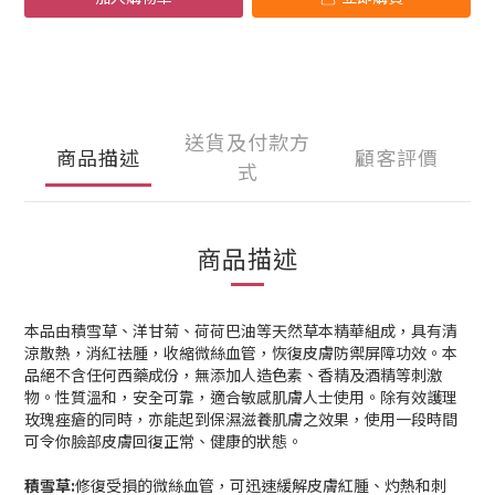
送貨及付款方
商品描述
顧客評價
式
商品描述
本品由積雪草、洋甘菊、荷荷巴油等天然草本精華組成，具有清
涼散熱，消紅袪腫，收縮微絲血管，恢復皮膚防禦屏障功效。本
品絕不含任何西藥成份，無添加人造色素、香精及酒精等刺激
物。性質溫和，安全可靠，適合敏感肌膚人士使用。除有效護理
玫瑰痤瘡的同時，亦能起到保濕滋養肌膚之效果，使用一段時間
可令你臉部皮膚回復正常、健康的狀態。
積雪草:
修復受損的微絲血管，可迅速緩解皮膚紅腫、灼熱和刺