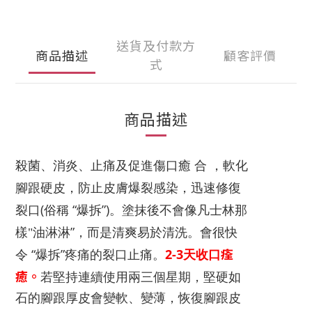
送貨及付款方
商品描述
顧客評價
式
商品描述
殺菌、
消炎、止痛及促進傷口癒
合
，
軟化
腳跟硬皮，防止皮膚爆裂感
染，
迅速修復
(
“
”)
裂口
俗稱
爆
拆
。
塗抹後不會像凡士林那
”
樣"油淋淋
，
而是清爽易於清洗。會
很快
痊
“
”
2-3
令
爆拆
疼痛的裂口止痛。
天
收口
癒。
若堅持
連續使用
兩三個星期，
堅硬如
石的腳跟
厚皮會變軟、變薄，
恢復腳跟
皮