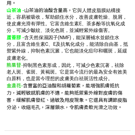
用。
山茶油 -
山茶油的油酸含量高，
它
與人體皮脂膜結構接
近，容易被吸收，幫助鎖住水分，改善皮膚乾燥、脫屑，
使皮膚光滑有彈性。它
富含維生素E、茶多酚等抗氧化成
分，可減少皺紋、淡化色斑，並減輕紫外線傷害。
蘆薈膠 -
含天然保濕因子(NMF)，能深層補水並鎖住水
分，且
富含維生素C、E及抗氧化成分，能清除自由基，抵
禦紫外線，
抑制色素沉澱，它也能淡化痘印和曬斑，
延緩
皮膚老化。
熊果苷
-
抑制黑色素形成，
因此，可
減少色素沉著，祛除
老人斑、雀斑、黃褐斑。它是當今流行的最為安全有效美
白原料，也是當今理想的皮膚美白祛斑活性成分
。
金盞花-
含豐富的亞油酸和胡蘿蔔素，能增強肌膚抵抗
力，減輕敏感肌膚的不適，能夠抵禦紫外線對皮膚的傷
害，緩解肌膚發紅、過敏及甩皮現象。它還具有調節皮脂
分泌，收縮毛孔，深層鎖水，令肌膚柔軟光滑之功效。