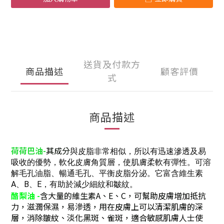
送貨及付款方
商品描述
顧客評價
式
商品描述
荷荷巴油-
其成分
與皮脂非常相似，所以有迅速滲透及易
吸收的優勢，軟化皮膚角質層，使肌膚柔軟有彈性。可
溶
解毛孔油脂、暢通毛孔、平衡皮脂分泌。它
富含維生素
A、B、E，有助於減少細紋和皺紋。
酪梨油 -
含大量的維生素A、E、C，可幫助皮膚增加抵抗
力，滋潤保濕，易滲透，用在皮膚上可以清潔肌膚的深
層，消除皺紋、淡化黑斑、雀斑，適合敏感肌膚人士使