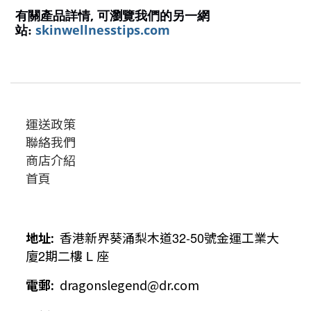
,
有關產品詳情
可瀏覽我們的另一網
skinwellnesstips.com
站:
運送政策
聯絡我們
商店介紹
首頁
地址
:
香港新界葵涌梨木道
32-50
號金運工業大
廈
2
期二樓
L
座
電郵
:
dragonslegend@dr.com