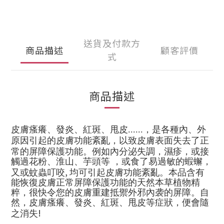
送貨及付款方
商品描述
顧客評價
式
商品描述
皮膚瘙癢、發炎、紅斑、甩皮......，是各種內、外
原因引起的皮膚功能紊亂，以致皮膚表面失去了正
常的屏障保護功能。例如
內分泌失調，濕疹，
或接
觸過花粉、淮山、芋頭等 ，或
食了易過敏的蝦蠏，
,
又或蚊蟲叮咬
均可引起皮膚功能紊亂。本品含有
能恢復皮膚正常屏障保護功能的天然本草植物精
粹
，
很快令您的皮膚
重建抵禦外邪內袭的屏障。自
然，
皮膚瘙癢、發炎、紅斑、甩皮等症狀，便會隨
!
之消失