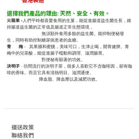
選擇我們產品的理由: 天然、安全、有效。
火龍果 -
人們平時都喜愛食用的生菓，能促進腸道益生菌生長，維
持
腸道益生菌的正常值及
腸道正常生態環境
，
無須額外食用多餘的
益生菌。
能抑制便秘發
生，同時有助控制糖尿病患者的血糖。
青 梅 -
其果脯和蜜餞，美味可口，生津止喝，開胃健脾。青
梅中的兒茶酸，能促進腸子蠕動和調理、滋潤腸胃。
對便秘有顯著的功效。
決明子
- 坊間流行的
決明子茶，很多人喜歡它不含咖啡因，卻有咖
啡的香味。而且它具有清熱明目、
滋潤通便、
降血脂、降血壓以及減肥功效。
運送政策
聯絡我們