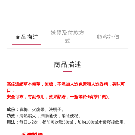
送貨及付款方
商品描述
顧客評價
式
商品描述
高倍濃縮草本精華，無糖，不添加人造色素和
人造
香精，
美味可
口，
安全可靠，冇副作用，效果顯著，一瓶等於4碗茶(4劑)。
成份：
青梅、火龍果、
決明子
。
功效
：
清熱瀉火，潤腸通便，
消除便秘。
2
用法：
每日1-
次，餐前每次
取30ml，加約100ml水稀釋後飲用。
香港製造