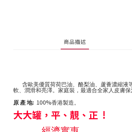
商品描述
含歐美優質荷荷巴油、
酪梨油、
蘆薈
濃縮液
軟、潤滑和
亮澤。
家庭裝，最適合全家人皮膚
保
:
100%
原
產
地
香港製造。
大大罐，平、靚、正 !
經濟實惠