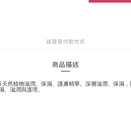
送貨及付款方式
商品描述
等天然植物滋潤、保
濕、護膚精
華。
深層滋潤、保濕，
濕、
滋潤與護理。