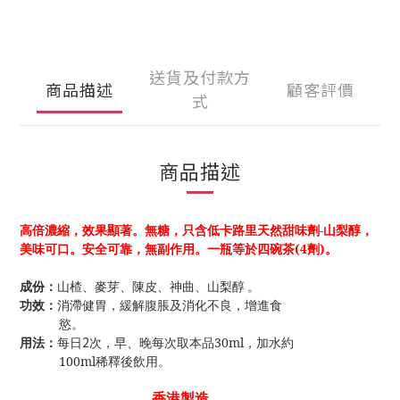
送貨及付款方
商品描述
顧客評價
式
商品描述
高倍濃縮，效果顯著。
無糖，只含低卡路里天然甜味劑-山梨醇，
美味可口。安全可靠，無副作用。
一瓶等於四碗茶(4劑)。
成份：
山楂、麥芽、陳皮、神曲、山梨醇
。
功效：
消滯健胃，緩解腹脹及消化不良，增進食
慾。
2
用法：
每日
次，
早、晚每次取本品30ml，加水約
100ml稀釋後飲用。
香港製造